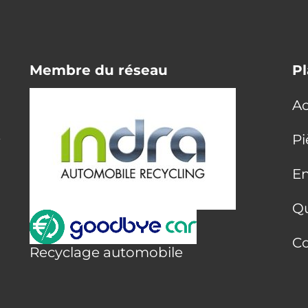
Membre du réseau
Pl
Ac
E
Pi
En
Q
Co
Recyclage automobile