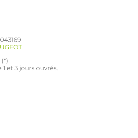
1043169
EUGEOT
(*)
 1 et 3 jours ouvrés.