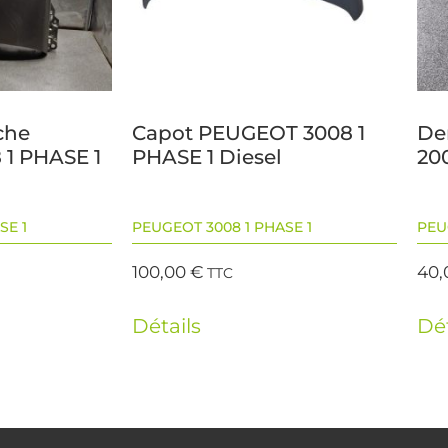
che
Capot PEUGEOT 3008 1
De
1 PHASE 1
PHASE 1 Diesel
200
SE 1
PEUGEOT 3008 1 PHASE 1
PEU
100,00
€
40
TTC
Détails
Dét