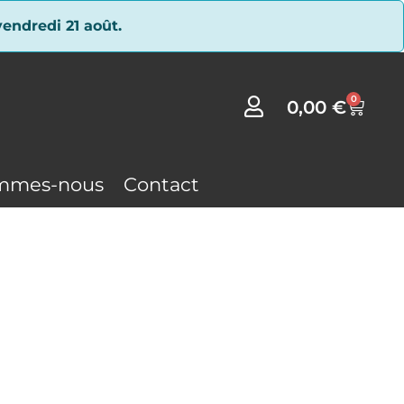
endredi 21 août.
0
0,00
€
mmes-nous
Contact