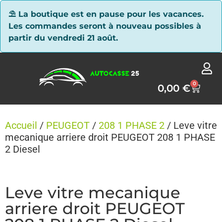
Panneau de gestion des cookies
⛱ La boutique est en pause pour les vacances.
Les commandes seront à nouveau possibles à
partir du vendredi 21 août.
0
0,00
€
Accueil
/
PEUGEOT
/
208 1 PHASE 2
/ Leve vitre
mecanique arriere droit PEUGEOT 208 1 PHASE
2 Diesel
Leve vitre mecanique
arriere droit PEUGEOT