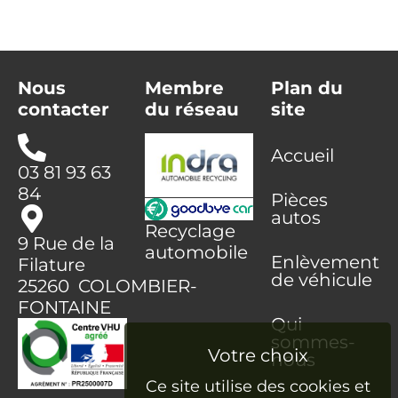
Nous
Membre
Plan du
contacter
du réseau
site
Accueil
03 81 93 63
84
Pièces
autos
Recyclage
9 Rue de la
automobile
Enlèvement
Filature
de véhicule
25260 COLOMBIER-
FONTAINE
Qui
sommes-
nous
Ce site utilise des cookies et