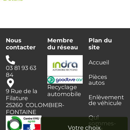
Nous
Membre
Plan du
contacter
du réseau
site
Accueil
03 81 93 63
84
Pièces
autos
Recyclage
9 Rue de la
automobile
Enlèvement
Filature
de véhicule
25260 COLOMBIER-
FONTAINE
Qui
sommes-
nous