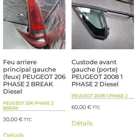
Feu arriere
Custode avant
principal gauche
gauche (porte)
(feux) PEUGEOT 206
PEUGEOT 2008 1
PHASE 2 BREAK
PHASE 2 Diesel
Diesel
PEUGEOT 2008 1 PHASE 2
PEUGEOT 206 PHASE 2
60,00
€
TTC
BREAK
30,00
€
TTC
Détails
Détails