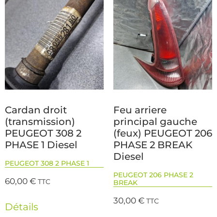
Cardan droit
Feu arriere
(transmission)
principal gauche
PEUGEOT 308 2
(feux) PEUGEOT 206
PHASE 1 Diesel
PHASE 2 BREAK
Diesel
PEUGEOT 308 2 PHASE 1
PEUGEOT 206 PHASE 2
60,00
€
TTC
BREAK
30,00
€
TTC
Détails