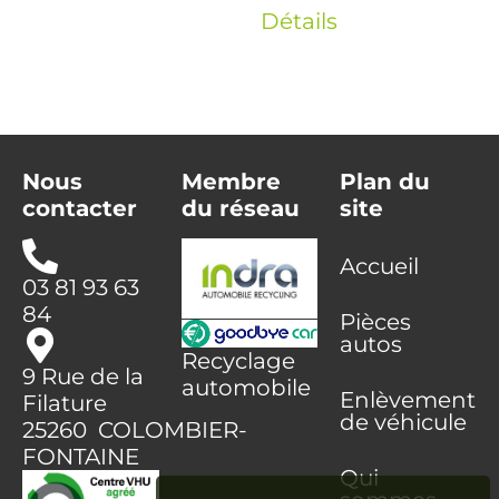
Détails
Nous
Membre
Plan du
contacter
du réseau
site
Accueil
03 81 93 63
84
Pièces
autos
Recyclage
9 Rue de la
automobile
Enlèvement
Filature
de véhicule
25260 COLOMBIER-
FONTAINE
Qui