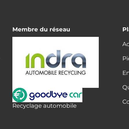
Membre du réseau
Pl
Ac
E
Pi
En
Q
Co
Recyclage automobile