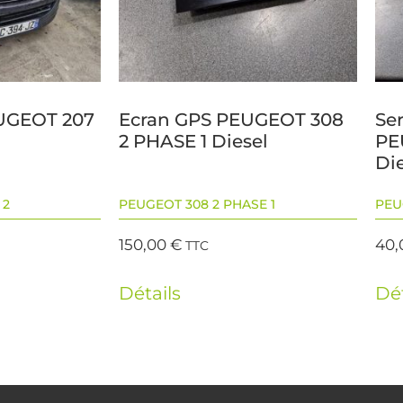
UGEOT 207
Ecran GPS PEUGEOT 308
Se
l
2 PHASE 1 Diesel
PE
Di
 2
PEUGEOT 308 2 PHASE 1
PEU
150,00
€
40
TTC
Détails
Dét