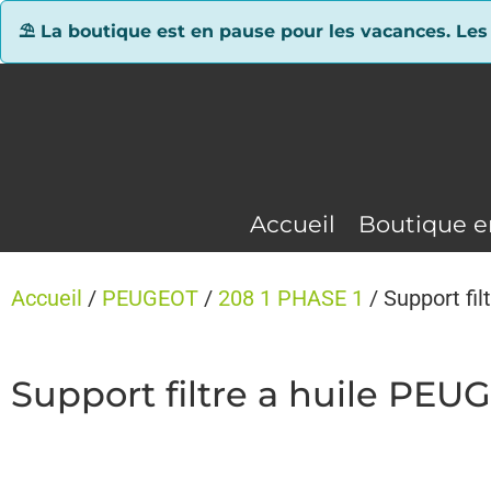
Panneau de gestion des cookies
⛱ La boutique est en pause pour les vacances. Les
Accueil
Boutique e
Accueil
/
PEUGEOT
/
208 1 PHASE 1
/ Support fi
Support filtre a huile PEU