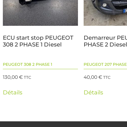
ECU start stop PEUGEOT
Demarreur PE
308 2 PHASE 1 Diesel
PHASE 2 Diese
PEUGEOT 308 2 PHASE 1
PEUGEOT 207 PHASE
130,00
€
40,00
€
TTC
TTC
Détails
Détails