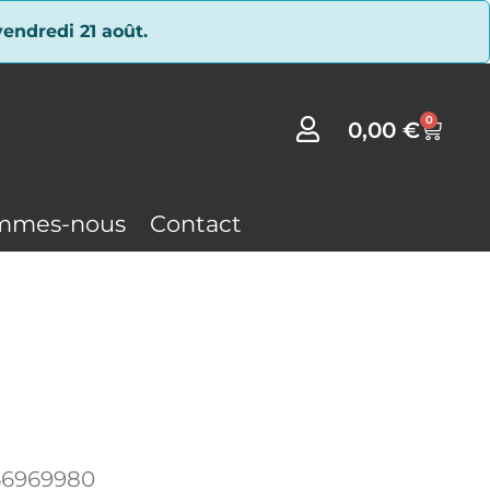
endredi 21 août.
0
0,00
€
mmes-nous
Contact
56969980