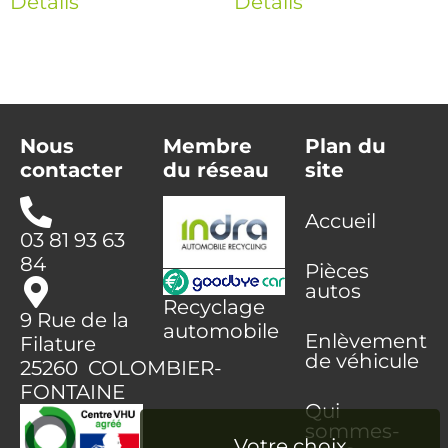
Détails
Détails
Nous
Membre
Plan du
contacter
du réseau
site
Accueil
03 81 93 63
84
Pièces
autos
Recyclage
9 Rue de la
automobile
Enlèvement
Filature
de véhicule
25260 COLOMBIER-
FONTAINE
Qui
sommes-