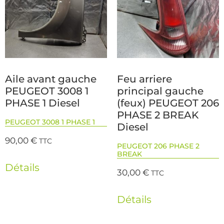
Aile avant gauche
Feu arriere
PEUGEOT 3008 1
principal gauche
PHASE 1 Diesel
(feux) PEUGEOT 206
PHASE 2 BREAK
PEUGEOT 3008 1 PHASE 1
Diesel
90,00
€
TTC
PEUGEOT 206 PHASE 2
BREAK
Détails
30,00
€
TTC
Détails