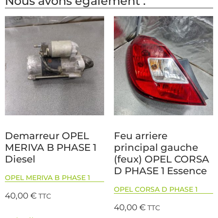
Nous avons également :
Demarreur OPEL
Feu arriere
MERIVA B PHASE 1
principal gauche
Diesel
(feux) OPEL CORSA
D PHASE 1 Essence
OPEL MERIVA B PHASE 1
OPEL CORSA D PHASE 1
40,00
€
TTC
40,00
€
TTC