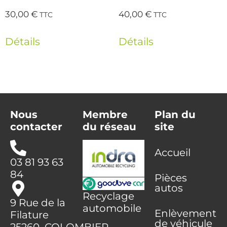
30,00
€
40,00
€
TTC
TTC
Détails
Détails
Nous
Membre
Plan du
contacter
du réseau
site
Accueil
03 81 93 63
84
Pièces
autos
Recyclage
9 Rue de la
automobile
Enlèvement
Filature
de véhicule