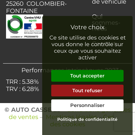
de véhicule
25260 COLOMBIER-
FONTAINE
Qui
sommes-
nous
Ce site utilise des cookies et
Contact
vous donne le contrôle sur
ceux que vous souhaitez
activer
Performances intrinsèques 2023 :
Tout accepter
TRR : 5.38%
TRV : 6.28%
Tout refuser
Personnaliser
© AUTO CASSE 25
–
Conditions générales
de ventes
–
Mentions légales
–
Gestion
Politique de confidentialité
des cookies