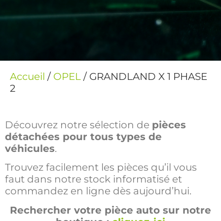
Accueil
/
OPEL
/ GRANDLAND X 1 PHASE
2
Découvrez notre sélection de
pièces
détachées pour tous types de
véhicules
.
Trouvez facilement les pièces qu’il vous
faut dans notre stock informatisé et
commandez en ligne dès aujourd’hui.
Rechercher votre pièce auto sur notre