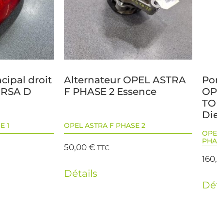
ncipal droit
Alternateur OPEL ASTRA
Po
ORSA D
F PHASE 2 Essence
OP
TO
Di
E 1
OPEL ASTRA F PHASE 2
OPE
PHA
50,00
€
TTC
160
Détails
Dét