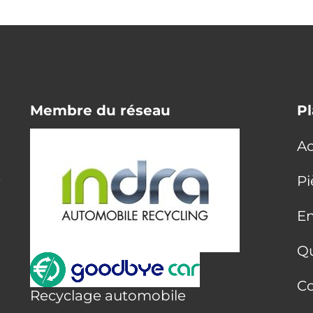
Membre du réseau
Pl
Ac
E
Pi
En
Q
Co
Recyclage automobile