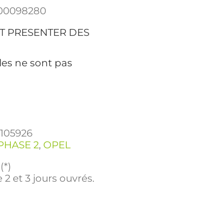
00098280
T PRESENTER DES
les ne sont pas
3105926
PHASE 2
,
OPEL
(*)
 2 et 3 jours ouvrés.