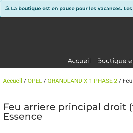
Panneau de gestion des cookies
⛱ La boutique est en pause pour les vacances. Les
Accueil
Boutique e
Accueil
/
OPEL
/
GRANDLAND X 1 PHASE 2
/ Feu
Feu arriere principal dro
Essence