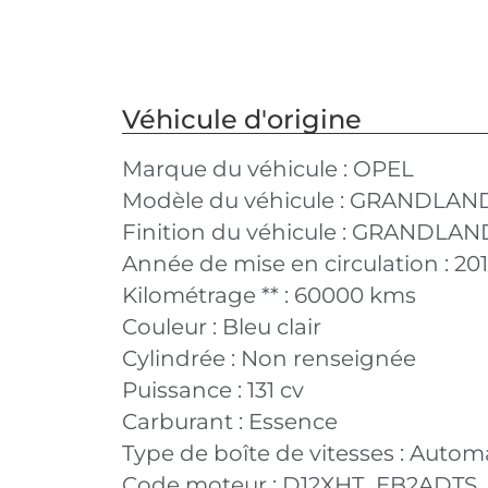
Véhicule d'origine
Marque du véhicule :
OPEL
Modèle du véhicule :
GRANDLAND 
Finition du véhicule :
GRANDLAND X
Année de mise en circulation :
20
Kilométrage ** :
60000 kms
Couleur :
Bleu clair
Cylindrée :
Non renseignée
Puissance :
131 cv
Carburant :
Essence
Type de boîte de vitesses :
Autom
Code moteur :
D12XHT_EB2ADTS