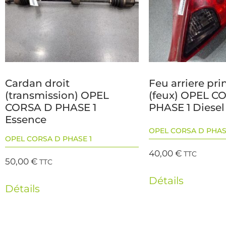
Cardan droit
Feu arriere pri
(transmission) OPEL
(feux) OPEL C
CORSA D PHASE 1
PHASE 1 Diesel
Essence
OPEL CORSA D PHAS
OPEL CORSA D PHASE 1
40,00
€
TTC
50,00
€
TTC
Détails
Détails