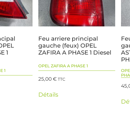
ncipal
Feu arriere principal
Feu
 OPEL
gauche (feux) OPEL
ga
E 1
ZAFIRA A PHASE 1 Diesel
AS
PH
OPEL ZAFIRA A PHASE 1
E 1
OPE
PHA
25,00
€
TTC
45,
Détails
Dét