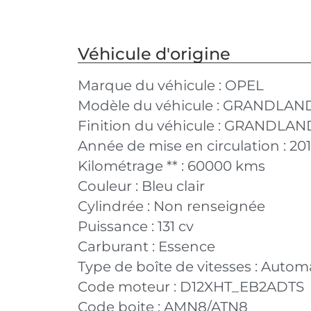
Véhicule d'origine
Marque du véhicule :
OPEL
Modèle du véhicule :
GRANDLAND 
Finition du véhicule :
GRANDLAND X
Année de mise en circulation :
20
Kilométrage ** :
60000 kms
Couleur :
Bleu clair
Cylindrée :
Non renseignée
Puissance :
131 cv
Carburant :
Essence
Type de boîte de vitesses :
Autom
Code moteur :
D12XHT_EB2ADTS
Code boite :
AMN8/ATN8