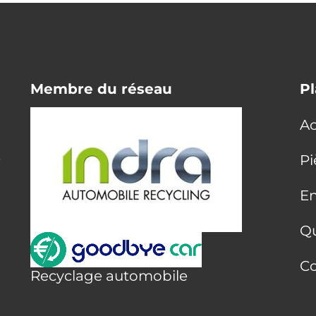
Membre du réseau
Pl
Ac
E
Pi
En
Q
Co
Recyclage automobile