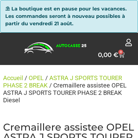
Panneau de gestion des cookies
⛱ La boutique est en pause pour les vacances.
Les commandes seront à nouveau possibles à
partir du vendredi 21 août.
0
0,00
€
Accueil
/
OPEL
/
ASTRA J SPORTS TOURER
PHASE 2 BREAK
/ Cremaillere assistee OPEL
ASTRA J SPORTS TOURER PHASE 2 BREAK
Diesel
Cremaillere assistee OPEL
ASTRA J SPORTS TOURER