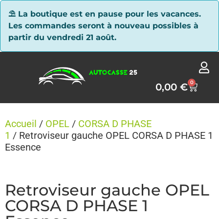
Panneau de gestion des cookies
⛱ La boutique est en pause pour les vacances.
Les commandes seront à nouveau possibles à
partir du vendredi 21 août.
0
0,00
€
Accueil
/
OPEL
/
CORSA D PHASE
1
/ Retroviseur gauche OPEL CORSA D PHASE 1
Essence
Retroviseur gauche OPEL
CORSA D PHASE 1