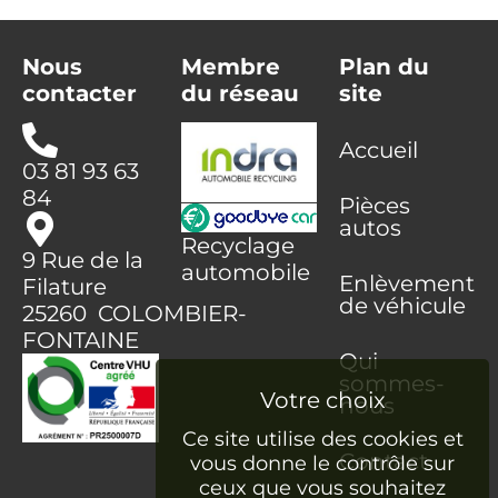
Nous
Membre
Plan du
contacter
du réseau
site
Accueil
03 81 93 63
84
Pièces
autos
Recyclage
9 Rue de la
automobile
Enlèvement
Filature
de véhicule
25260 COLOMBIER-
FONTAINE
Qui
sommes-
nous
Ce site utilise des cookies et
Contact
vous donne le contrôle sur
ceux que vous souhaitez