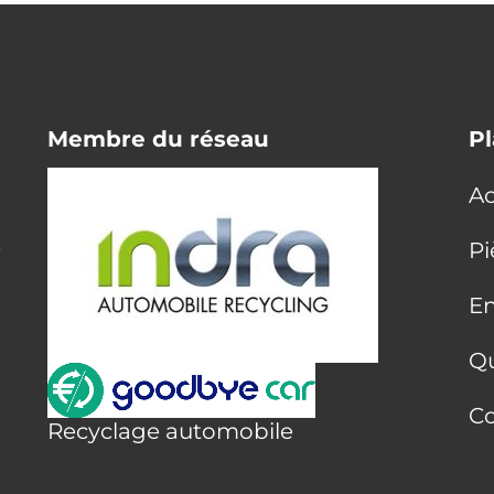
Membre du réseau
Pl
Ac
E
Pi
En
Q
Co
Recyclage automobile