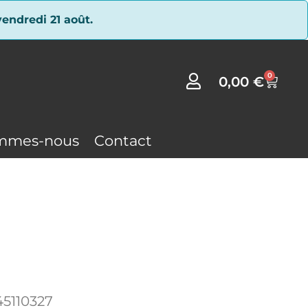
endredi 21 août.
0
0,00
€
mmes-nous
Contact
5110327