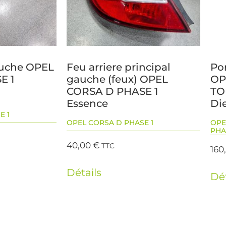
auche OPEL
Feu arriere principal
Po
E 1
gauche (feux) OPEL
OP
CORSA D PHASE 1
TO
Essence
Di
E 1
OPEL CORSA D PHASE 1
OPE
PHA
40,00
€
TTC
160
Détails
Dét