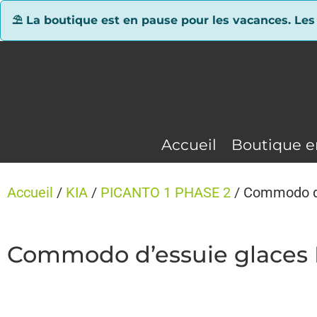
Panneau de gestion des cookies
⛱ La boutique est en pause pour les vacances. Les
Accueil
Boutique e
Accueil
/
KIA
/
PICANTO 1 PHASE 2
/ Commodo d’
Commodo d’essuie glaces 