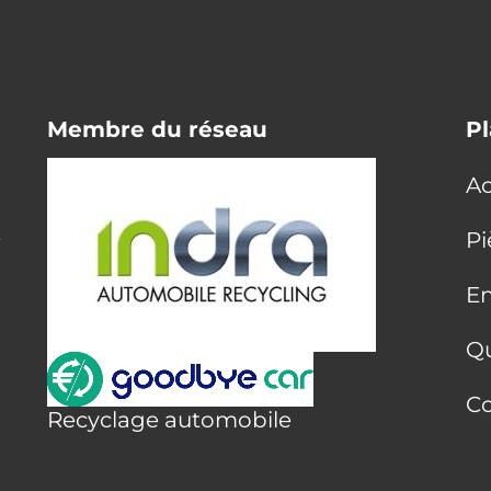
Membre du réseau
Pl
Ac
E
Pi
En
Q
Co
Recyclage automobile