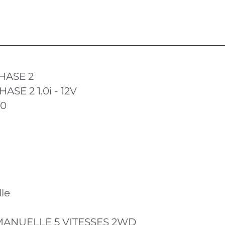
HASE 2
ASE 2 1.0i - 12V
10
le
 MANUELLE 5 VITESSES 2WD