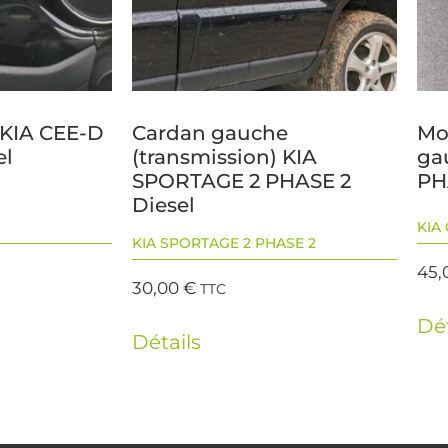
e KIA CEE-D
Cardan gauche
Mot
el
(transmission) KIA
ga
SPORTAGE 2 PHASE 2
PH
Diesel
KIA 
KIA SPORTAGE 2 PHASE 2
45,
30,00
€
TTC
Dét
Détails