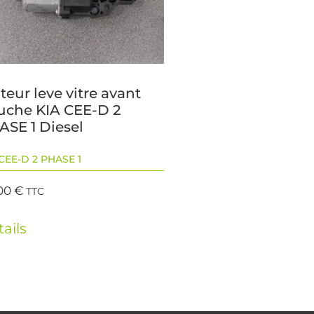
eur leve vitre avant
uche KIA CEE-D 2
ASE 1 Diesel
CEE-D 2 PHASE 1
00
€
TTC
ails