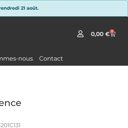
endredi 21 août.
0
0,00
€
mmes-nous
Contact
sence
201C131