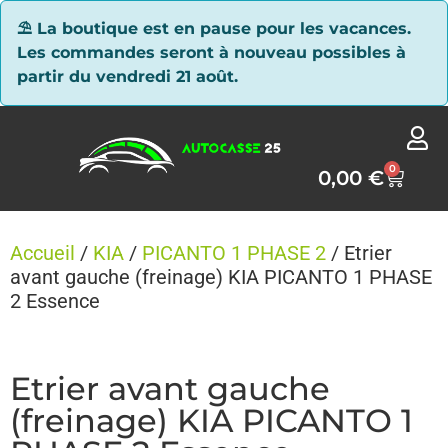
Panneau de gestion des cookies
⛱ La boutique est en pause pour les vacances.
Les commandes seront à nouveau possibles à
partir du vendredi 21 août.
0
0,00
€
Accueil
/
KIA
/
PICANTO 1 PHASE 2
/ Etrier
avant gauche (freinage) KIA PICANTO 1 PHASE
2 Essence
Etrier avant gauche
(freinage) KIA PICANTO 1