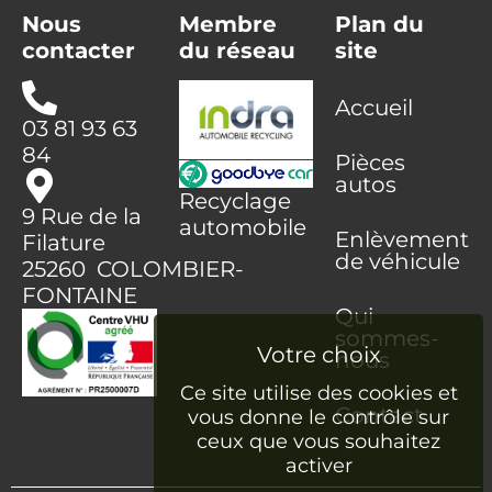
Nous
Membre
Plan du
contacter
du réseau
site
Accueil
03 81 93 63
84
Pièces
autos
Recyclage
9 Rue de la
automobile
Enlèvement
Filature
de véhicule
25260 COLOMBIER-
FONTAINE
Qui
sommes-
nous
Ce site utilise des cookies et
Contact
vous donne le contrôle sur
ceux que vous souhaitez
activer