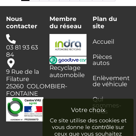
Nous
Membre
Plan du
contacter
du réseau
site
Accueil
03 81 93 63
84
Pièces
autos
Recyclage
9 Rue de la
automobile
Enlèvement
Filature
de véhicule
25260 COLOMBIER-
FONTAINE
Qui
sommes-
nous
Ce site utilise des cookies et
Contact
vous donne le contrôle sur
ceux que vous souhaitez