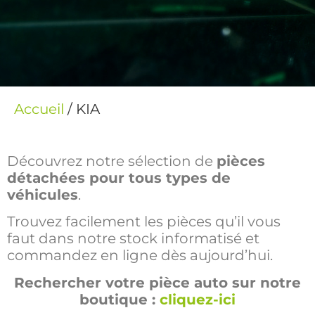
Accueil
/ KIA
Découvrez notre sélection de
pièces
détachées pour tous types de
véhicules
.
Trouvez facilement les pièces qu’il vous
faut dans notre stock informatisé et
commandez en ligne dès aujourd’hui.
Rechercher votre pièce auto sur notre
boutique :
cliquez-ici