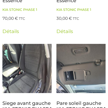
Essence
Essence
KIA STONIC PHASE 1
KIA STONIC PHASE 1
70,00
€
30,00
€
TTC
TTC
Détails
Détails
Siege avant gauche
Pare soleil gauche