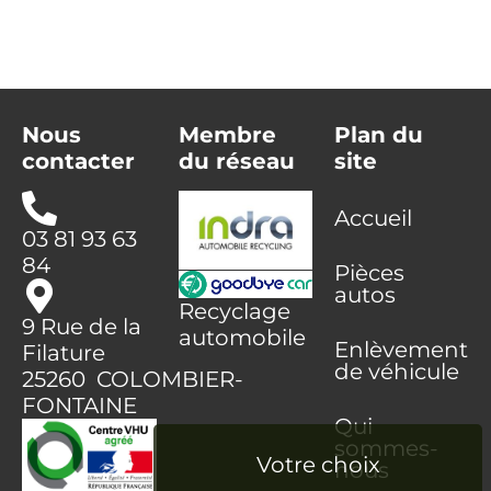
Nous
Membre
Plan du
contacter
du réseau
site
Accueil
03 81 93 63
84
Pièces
autos
Recyclage
9 Rue de la
automobile
Enlèvement
Filature
de véhicule
25260 COLOMBIER-
FONTAINE
Qui
sommes-
nous