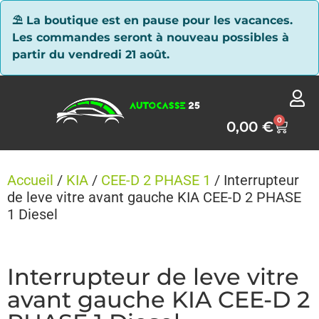
Panneau de gestion des cookies
⛱ La boutique est en pause pour les vacances.
Les commandes seront à nouveau possibles à
partir du vendredi 21 août.
0
0,00
€
Accueil
/
KIA
/
CEE-D 2 PHASE 1
/ Interrupteur
de leve vitre avant gauche KIA CEE-D 2 PHASE
1 Diesel
Interrupteur de leve vitre
avant gauche KIA CEE-D 2