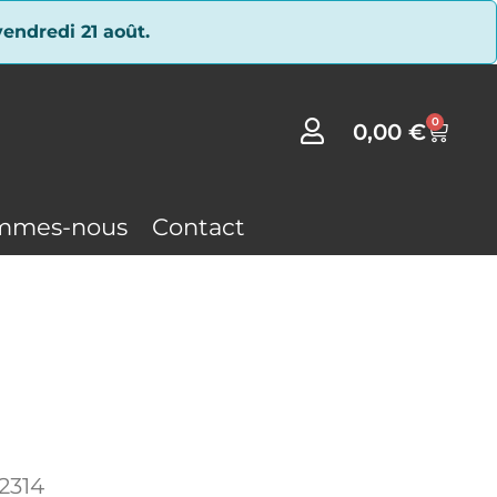
endredi 21 août.
0
0,00
€
mmes-nous
Contact
2314