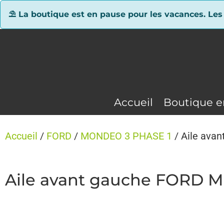
Panneau de gestion des cookies
⛱ La boutique est en pause pour les vacances. Les
Accueil
Boutique e
Accueil
/
FORD
/
MONDEO 3 PHASE 1
/ Aile ava
Aile avant gauche FORD 