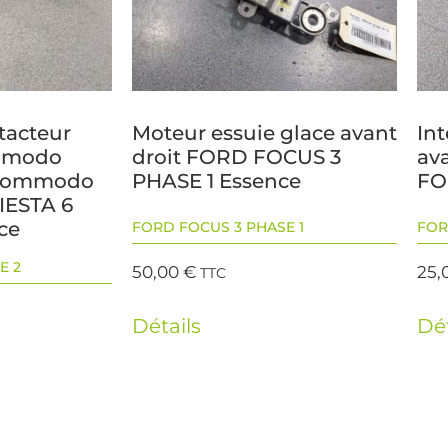
tacteur
Moteur essuie glace avant
Int
mmodo
droit FORD FOCUS 3
av
+Commodo
PHASE 1 Essence
FO
IESTA 6
ce
FORD FOCUS 3 PHASE 1
FOR
E 2
50,00
€
25,
TTC
Détails
Dét