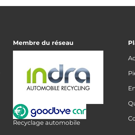
Membre du réseau
Pl
Ac
E
Pi
En
Q
Co
Recyclage automobile