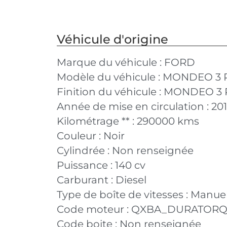
Véhicule d'origine
Marque du véhicule :
FORD
Modèle du véhicule :
MONDEO 3 P
Finition du véhicule :
MONDEO 3 PH
Année de mise en circulation :
20
Kilométrage ** :
290000 kms
Couleur :
Noir
Cylindrée :
Non renseignée
Puissance :
140 cv
Carburant :
Diesel
Type de boîte de vitesses :
Manuel
Code moteur :
QXBA_DURATOR
Code boite :
Non renseignée