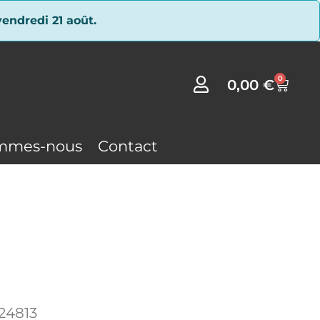
endredi 21 août.
0
0,00
€
mmes-nous
Contact
24813