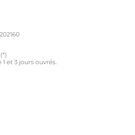
202160
(*)
 1 et 3 jours ouvrés.