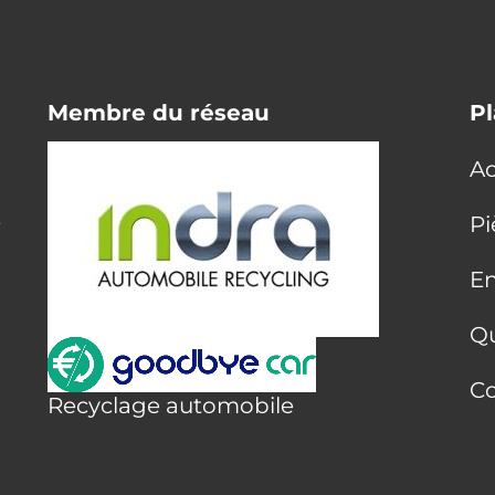
Membre du réseau
Pl
Ac
E
Pi
En
Q
Co
Recyclage automobile