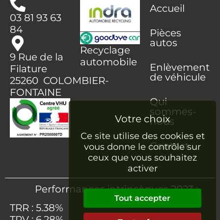
Accueil
03 81 93 63
84
Pièces
autos
Recyclage
9 Rue de la
automobile
Enlèvement
Filature
de véhicule
25260 COLOMBIER-
FONTAINE
Qui
sommes-
nous
Ce site utilise des cookies et
Contact
vous donne le contrôle sur
ceux que vous souhaitez
activer
Performances intrinsèques 2023 :
Tout accepter
TRR : 5.38%
TRV : 6.28%