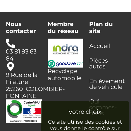
Nous
Membre
Plan du
contacter
du réseau
site
Accueil
03 81 93 63
84
Pièces
autos
Recyclage
9 Rue de la
automobile
Enlèvement
Filature
de véhicule
25260 COLOMBIER-
FONTAINE
Qui
sommes-
nous
Ce site utilise des cookies et
Contact
vous donne le contrôle sur