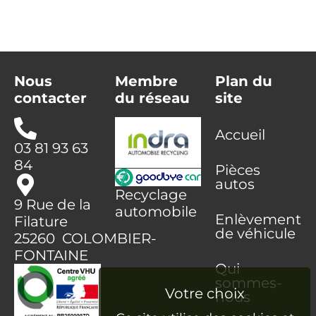
Nous
Membre
Plan du
contacter
du réseau
site
Accueil
03 81 93 63
84
Pièces
autos
Recyclage
9 Rue de la
automobile
Enlèvement
Filature
de véhicule
25260 COLOMBIER-
FONTAINE
Qui
sommes-
nous