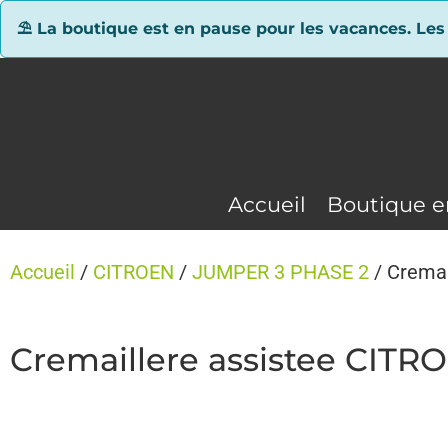
Panneau de gestion des cookies
⛱ La boutique est en pause pour les vacances. Les
Accueil
Boutique e
Accueil
/
CITROEN
/
JUMPER 3 PHASE 2
/ Cremai
Cremaillere assistee CIT