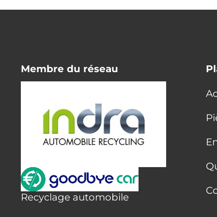
Membre du réseau
Pl
Ac
E
Pi
En
Q
Co
Recyclage automobile