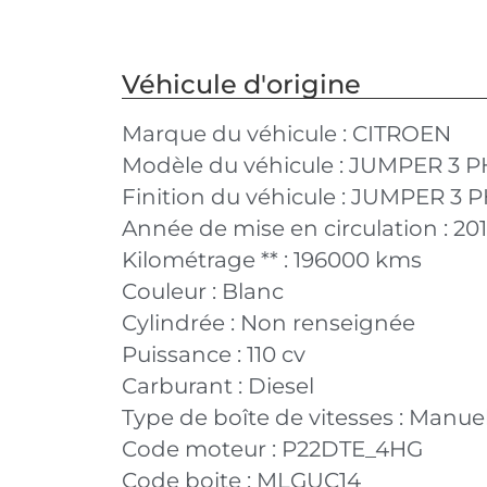
Véhicule d'origine
Marque du véhicule :
CITROEN
Modèle du véhicule :
JUMPER 3 P
Finition du véhicule :
JUMPER 3 PH
Année de mise en circulation :
20
Kilométrage ** :
196000 kms
Couleur :
Blanc
Cylindrée :
Non renseignée
Puissance :
110 cv
Carburant :
Diesel
Type de boîte de vitesses :
Manuel
Code moteur :
P22DTE_4HG
Code boite :
MLGUC14