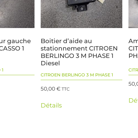
eur gauche
Boitier d’aide au
Am
CASSO 1
stationnement CITROEN
CI
BERLINGO 3 M PHASE 1
PH
Diesel
 1
CIT
CITROEN BERLINGO 3 M PHASE 1
50,
50,00
€
TTC
Dét
Détails