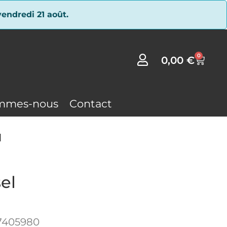
endredi 21 août.
0
0,00
€
mmes-nous
Contact
l
el
7405980