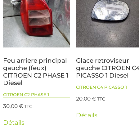
Feu arriere principal
Glace retroviseur
gauche (feux)
gauche CITROEN C
CITROEN C2 PHASE 1
PICASSO 1 Diesel
Diesel
CITROEN C4 PICASSO 1
CITROEN C2 PHASE 1
20,00
€
TTC
30,00
€
TTC
Détails
Détails