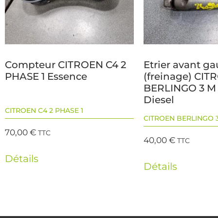
Compteur CITROEN C4 2
Etrier avant g
PHASE 1 Essence
(freinage) CI
BERLINGO 3 M
Diesel
CITROEN C4 2 PHASE 1
CITROEN BERLINGO 3
70,00
€
TTC
40,00
€
TTC
Détails
Détails