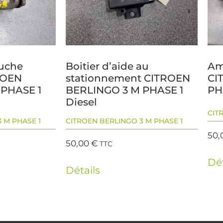
auche
Boitier d’aide au
Am
TROEN
stationnement CITROEN
CI
 PHASE 1
BERLINGO 3 M PHASE 1
PH
Diesel
CIT
 M PHASE 1
CITROEN BERLINGO 3 M PHASE 1
50,
50,00
€
TTC
Dét
Détails