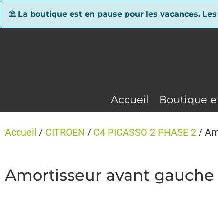
Panneau de gestion des cookies
⛱ La boutique est en pause pour les vacances. Les
Accueil
Boutique e
Accueil
/
CITROEN
/
C4 PICASSO 2 PHASE 2
/ Am
Amortisseur avant gauche