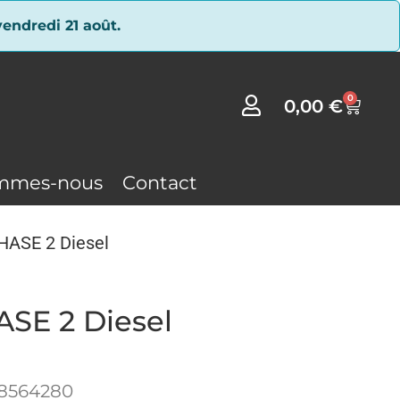
endredi 21 août.
0
0,00
€
mmes-nous
Contact
HASE 2 Diesel
SE 2 Diesel
28564280