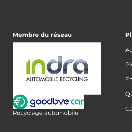
Membre du réseau
Pl
Ac
E
Pi
En
Q
Co
Recyclage automobile