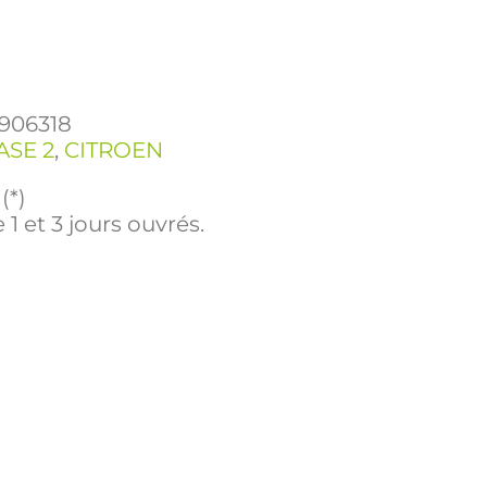
906318
ASE 2
,
CITROEN
(*)
 1 et 3 jours ouvrés.