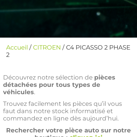
Accueil
/
CITROEN
/ C4 PICASSO 2 PHASE
2
Découvrez notre sélection de
pièces
détachées pour tous types de
véhicules
.
Trouvez facilement les pièces qu’il vous
faut dans notre stock informatisé et
commandez en ligne dès aujourd’hui.
Rechercher votre pièce auto sur notre