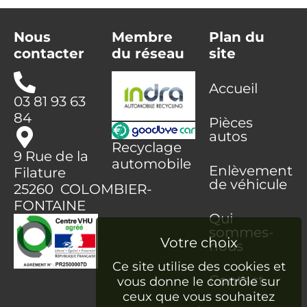
Nous
Membre
Plan du
contacter
du réseau
site
Accueil
03 81 93 63
84
Pièces
autos
Recyclage
9 Rue de la
automobile
Enlèvement
Filature
de véhicule
25260 COLOMBIER-
FONTAINE
Qui
sommes-
nous
Ce site utilise des cookies et
Contact
vous donne le contrôle sur
ceux que vous souhaitez