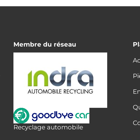
Membre du réseau
Pl
Ac
E
Pi
En
Q
Co
Recyclage automobile