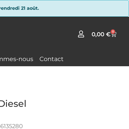
endredi 21 août.
0
0,00
€
mmes-nous
Contact
Diesel
6135280