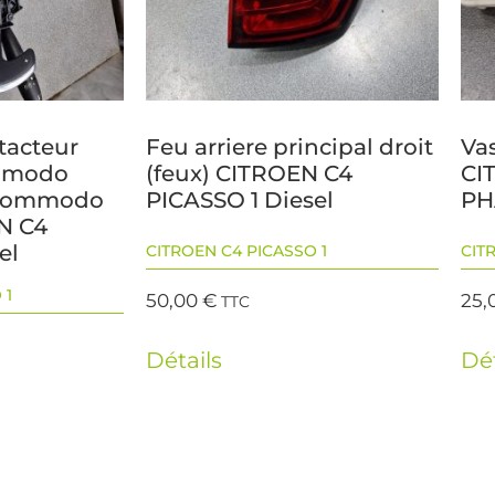
tacteur
Feu arriere principal droit
Vas
mmodo
(feux) CITROEN C4
CI
+Commodo
PICASSO 1 Diesel
PH
N C4
el
CITROEN C4 PICASSO 1
CIT
 1
50,00
€
25,
TTC
Détails
Dét