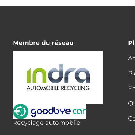
Membre du réseau
Pl
Ac
E
Pi
En
Q
Co
Recyclage automobile