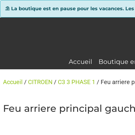
Panneau de gestion des cookies
⛱ La boutique est en pause pour les vacances. Les
Accueil
Boutique e
Accueil
/
CITROEN
/
C3 3 PHASE 1
/ Feu arriere 
Feu arriere principal gau