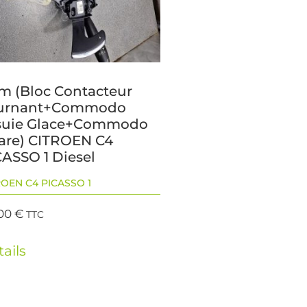
m (Bloc Contacteur
urnant+Commodo
suie Glace+Commodo
are) CITROEN C4
CASSO 1 Diesel
ROEN C4 PICASSO 1
,00
€
TTC
ails