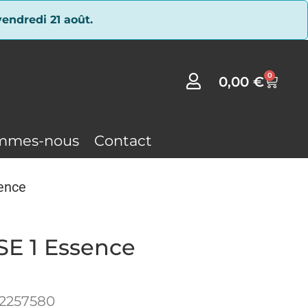
endredi 21 août.
0
0,00
€
mmes-nous
Contact
sence
SE 1 Essence
12257580