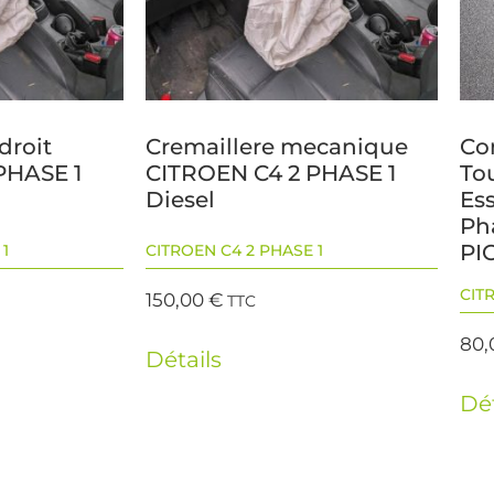
droit
Cremaillere mecanique
Co
PHASE 1
CITROEN C4 2 PHASE 1
To
Diesel
Es
Ph
PI
1
CITROEN C4 2 PHASE 1
CIT
150,00
€
TTC
80
Détails
Dét