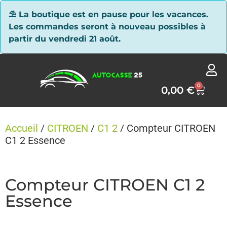
Panneau de gestion des cookies
⛱ La boutique est en pause pour les vacances.
Les commandes seront à nouveau possibles à
partir du vendredi 21 août.
0
0,00
€
Accueil
/
CITROEN
/
C1 2
/ Compteur CITROEN
C1 2 Essence
Compteur CITROEN C1 2
Essence