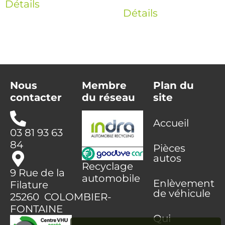
Détails
Détails
Nous
Membre
Plan du
contacter
du réseau
site
Accueil
03 81 93 63
84
Pièces
autos
Recyclage
9 Rue de la
automobile
Enlèvement
Filature
de véhicule
25260 COLOMBIER-
FONTAINE
Qui