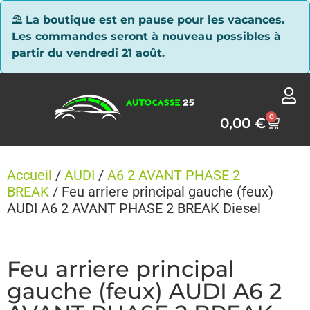
Panneau de gestion des cookies
⛱ La boutique est en pause pour les vacances.
Les commandes seront à nouveau possibles à
partir du vendredi 21 août.
0
0,00
€
Accueil
/
AUDI
/
A6 2 AVANT PHASE 2
BREAK
/ Feu arriere principal gauche (feux)
AUDI A6 2 AVANT PHASE 2 BREAK Diesel
Feu arriere principal
gauche (feux) AUDI A6 2