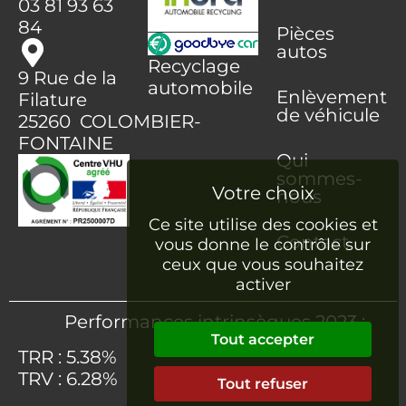
03 81 93 63
84
Pièces
autos
Recyclage
9 Rue de la
automobile
Enlèvement
Filature
de véhicule
25260 COLOMBIER-
FONTAINE
Qui
sommes-
nous
Ce site utilise des cookies et
Contact
vous donne le contrôle sur
ceux que vous souhaitez
activer
Performances intrinsèques 2023 :
Tout accepter
TRR : 5.38%
TRV : 6.28%
Tout refuser