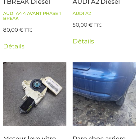
1 BREAK Diesel
AUDI A2 Diesel
AUDI A4 4 AVANT PHASE 1
AUDI A2
BREAK
50,00
€
TTC
80,00
€
TTC
Détails
Détails
Moteur leve vitre
Pare choc arriere