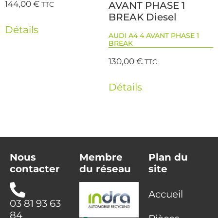
144,00
€
AVANT PHASE 1
TTC
BREAK Diesel
Détails
AUDI A4 4 AVANT PHASE 1
BREAK
130,00
€
TTC
Détails
Nous
Membre
Plan du
contacter
du réseau
site
Accueil
03 81 93 63
84