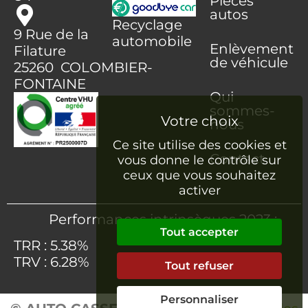
Pièces
autos
Recyclage
9 Rue de la
automobile
Enlèvement
Filature
de véhicule
25260 COLOMBIER-
FONTAINE
Qui
sommes-
nous
Ce site utilise des cookies et
Contact
vous donne le contrôle sur
ceux que vous souhaitez
activer
Performances intrinsèques 2023 :
Tout accepter
TRR : 5.38%
TRV : 6.28%
Tout refuser
Personnaliser