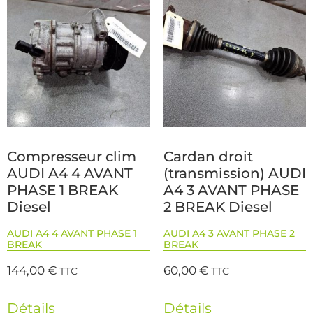
Compresseur clim
Cardan droit
AUDI A4 4 AVANT
(transmission) AUDI
PHASE 1 BREAK
A4 3 AVANT PHASE
Diesel
2 BREAK Diesel
AUDI A4 4 AVANT PHASE 1
AUDI A4 3 AVANT PHASE 2
BREAK
BREAK
144,00
€
60,00
€
TTC
TTC
Détails
Détails