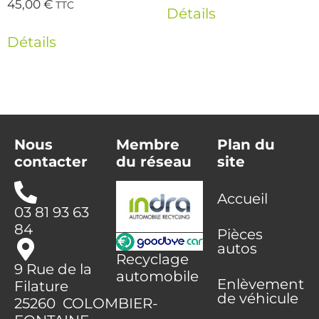
45,00
€
TTC
Détails
Détails
Nous
Membre
Plan du
contacter
du réseau
site
Accueil
03 81 93 63
84
Pièces
autos
Recyclage
9 Rue de la
automobile
Enlèvement
Filature
de véhicule
25260 COLOMBIER-