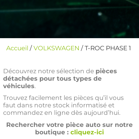
Accueil
/
VOLKSWAGEN
/ T-ROC PHASE 1
Découvrez notre sélection de
pièces
détachées pour tous types de
véhicules
.
Trouvez facilement les pièces qu’il vous
faut dans notre stock informatisé et
commandez en ligne dès aujourd’hui.
Rechercher votre pièce auto sur notre
boutique :
cliquez-ici