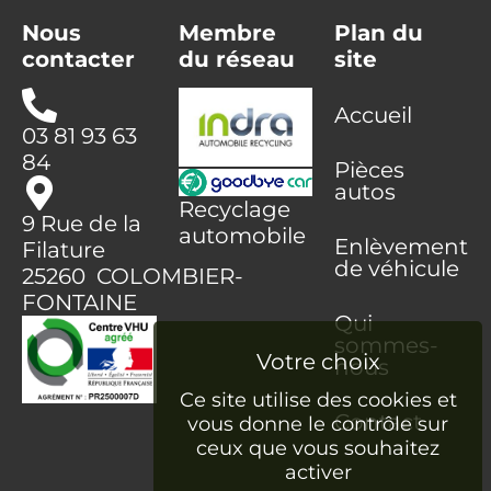
Nous
Membre
Plan du
contacter
du réseau
site
Accueil
03 81 93 63
84
Pièces
autos
Recyclage
9 Rue de la
automobile
Enlèvement
Filature
de véhicule
25260 COLOMBIER-
FONTAINE
Qui
sommes-
nous
Ce site utilise des cookies et
Contact
vous donne le contrôle sur
ceux que vous souhaitez
activer