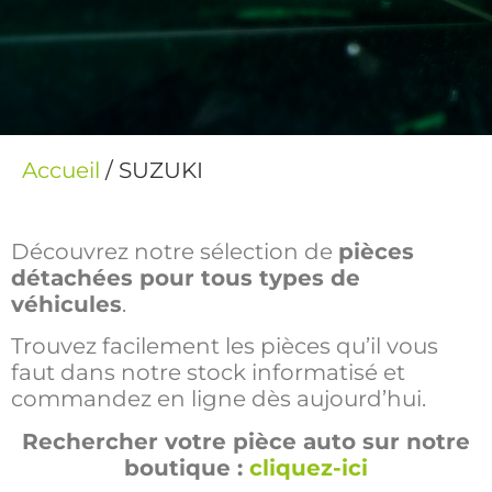
Accueil
/ SUZUKI
Découvrez notre sélection de
pièces
détachées pour tous types de
véhicules
.
Trouvez facilement les pièces qu’il vous
faut dans notre stock informatisé et
commandez en ligne dès aujourd’hui.
Rechercher votre pièce auto sur notre
boutique :
cliquez-ici