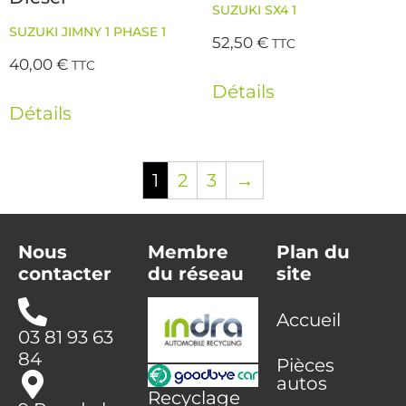
SUZUKI SX4 1
SUZUKI JIMNY 1 PHASE 1
52,50
€
TTC
40,00
€
TTC
Détails
Détails
1
2
3
→
Nous
Membre
Plan du
contacter
du réseau
site
Accueil
03 81 93 63
84
Pièces
autos
Recyclage