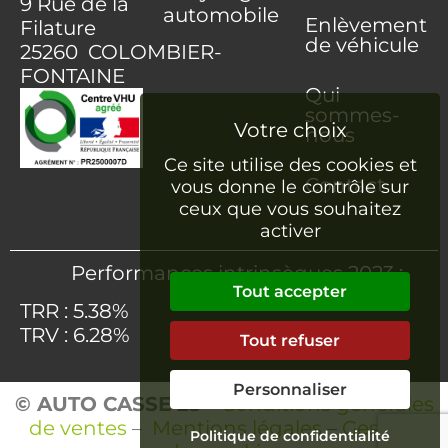
9 Rue de la
automobile
Enlèvement
Filature
de véhicule
25260 COLOMBIER-
FONTAINE
Qui
sommes-
nous
Ce site utilise des cookies et
Contact
vous donne le contrôle sur
ceux que vous souhaitez
activer
Performances intrinsèques 2023 :
Tout accepter
TRR : 5.38%
TRV : 6.28%
Tout refuser
Personnaliser
© AUTO CASSE 25
–
Conditions générales
de ventes
–
Mentions légales
–
Gestion
Politique de confidentialité