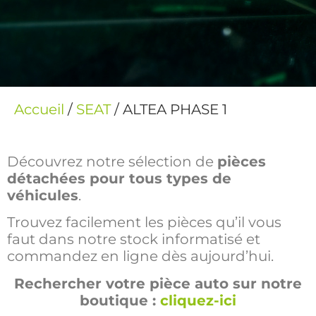
Accueil
/
SEAT
/ ALTEA PHASE 1
Découvrez notre sélection de
pièces
détachées pour tous types de
véhicules
.
Trouvez facilement les pièces qu’il vous
faut dans notre stock informatisé et
commandez en ligne dès aujourd’hui.
Rechercher votre pièce auto sur notre
boutique :
cliquez-ici