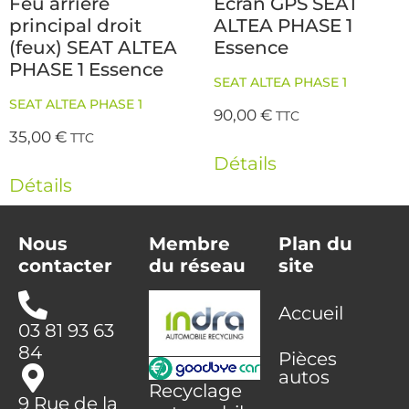
Feu arriere
Ecran GPS SEAT
principal droit
ALTEA PHASE 1
(feux) SEAT ALTEA
Essence
PHASE 1 Essence
SEAT ALTEA PHASE 1
SEAT ALTEA PHASE 1
90,00
€
TTC
35,00
€
TTC
Détails
Détails
Nous
Membre
Plan du
contacter
du réseau
site
Accueil
03 81 93 63
84
Pièces
autos
Recyclage
9 Rue de la