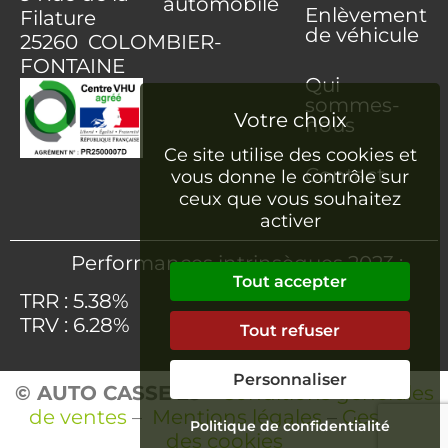
automobile
Enlèvement
Filature
de véhicule
25260 COLOMBIER-
FONTAINE
Qui
sommes-
nous
Ce site utilise des cookies et
Contact
vous donne le contrôle sur
ceux que vous souhaitez
activer
Performances intrinsèques 2023 :
Tout accepter
TRR : 5.38%
TRV : 6.28%
Tout refuser
Personnaliser
© AUTO CASSE 25
–
Conditions générales
de ventes
–
Mentions légales
–
Gestion
Politique de confidentialité
des cookies