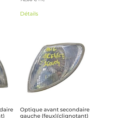
Détails
daire
Optique avant secondaire
t)
gauche (feux)(clignotant)