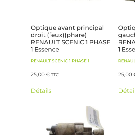
Optique avant principal
Optiq
droit (feux)(phare)
gauch
RENAULT SCENIC 1 PHASE
RENA
1 Essence
1 Ess
RENAULT SCENIC 1 PHASE 1
RENAUL
25,00
€
25,00
TTC
Détails
Détai