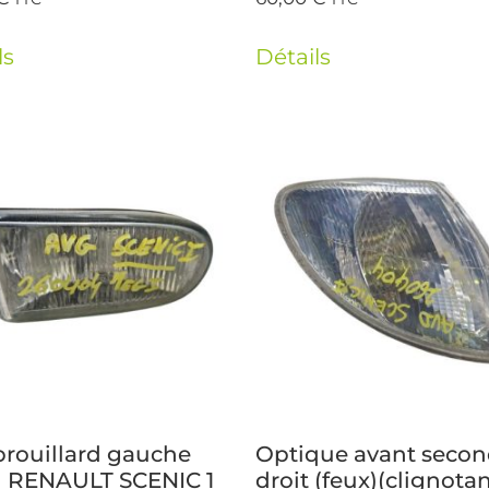
ls
Détails
brouillard gauche
Optique avant secon
) RENAULT SCENIC 1
droit (feux)(clignotan