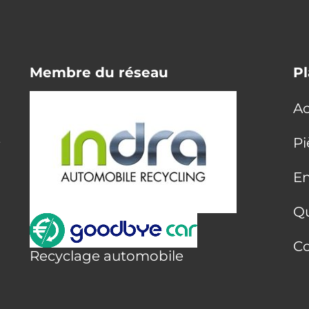
Membre du réseau
Pl
Ac
E
Pi
En
Q
Co
Recyclage automobile