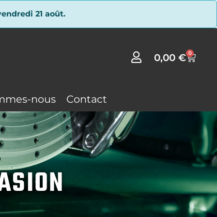
endredi 21 août.
0
0,00
€
mmes-nous
Contact
CASION