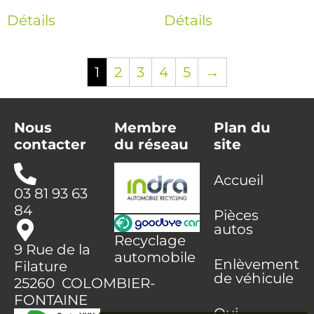
Détails
Détails
1
2
3
4
5
→
Nous
Membre
Plan du
contacter
du réseau
site
Accueil
03 81 93 63
84
Pièces
autos
Recyclage
9 Rue de la
automobile
Enlèvement
Filature
de véhicule
25260 COLOMBIER-
FONTAINE
Qui