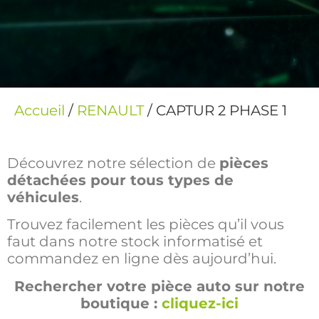
Accueil
/
RENAULT
/ CAPTUR 2 PHASE 1
Découvrez notre sélection de
pièces
détachées pour tous types de
véhicules
.
Trouvez facilement les pièces qu’il vous
faut dans notre stock informatisé et
commandez en ligne dès aujourd’hui.
Rechercher votre pièce auto sur notre
boutique :
cliquez-ici