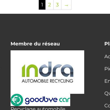
1
2
3
→
Membre du réseau
Pl
Ac
E
Pi
En
Q
Co
Recyclage automobile