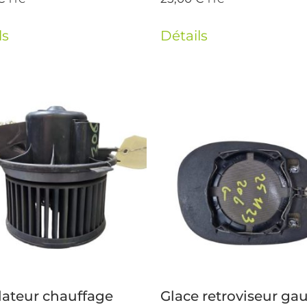
ls
Détails
lateur chauffage
Glace retroviseur ga