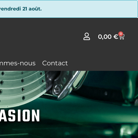
endredi 21 août.
0
0,00
€
mmes-nous
Contact
CASION