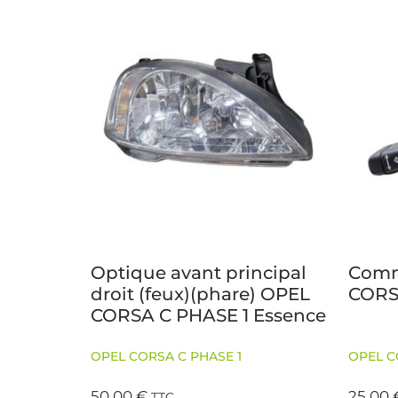
Optique avant principal
Comm
droit (feux)(phare) OPEL
CORS
CORSA C PHASE 1 Essence
OPEL CORSA C PHASE 1
OPEL C
50,00
€
25,00
TTC