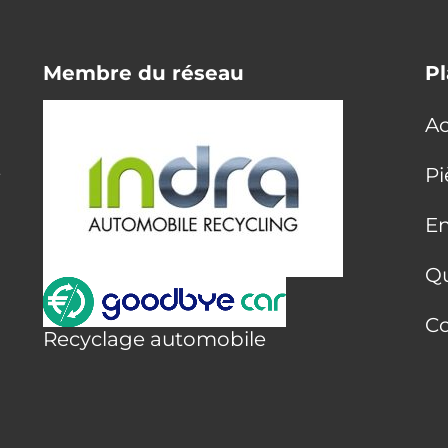
Membre du réseau
Pl
Ac
E
Pi
En
Q
Co
Recyclage automobile