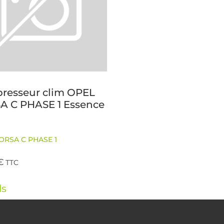
resseur clim OPEL
A C PHASE 1 Essence
ORSA C PHASE 1
€
TTC
ls