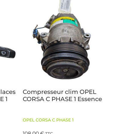
laces
Compresseur clim OPEL
E 1
CORSA C PHASE 1 Essence
OPEL CORSA C PHASE 1
108,00
€
TTC