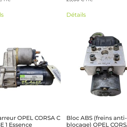
ls
Détails
rreur OPEL CORSA C
Bloc ABS (freins anti-
E 1 Essence
blocage) OPEL CORS