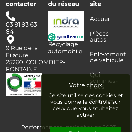
contacter
du réseau
site
Accueil
03 81 93 63
84
Pièces
autos
Recyclage
9 Rue de la
automobile
Enlèvement
Filature
de véhicule
25260 COLOMBIER-
FONTAINE
Qui
sommes-
nous
Ce site utilise des cookies et
Contact
vous donne le contrôle sur
ceux que vous souhaitez
activer
Performances intrinsèques 2023 :