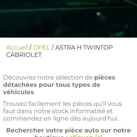
Accueil
/
OPEL
/ ASTRA H TWINTOP
CABRIOLET
Découvrez notre sélection de
pièces
détachées pour tous types de
véhicules
.
Trouvez facilement les pièces qu’il vous
faut dans notre stock informatisé et
commandez en ligne dès aujourd’hui.
Rechercher votre pièce auto sur notre