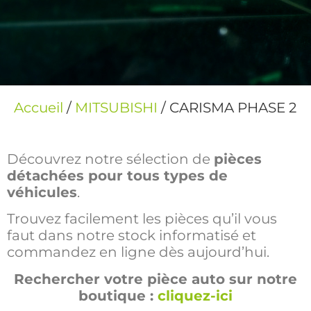
Accueil
/
MITSUBISHI
/ CARISMA PHASE 2
Découvrez notre sélection de
pièces
détachées pour tous types de
véhicules
.
Trouvez facilement les pièces qu’il vous
faut dans notre stock informatisé et
commandez en ligne dès aujourd’hui.
Rechercher votre pièce auto sur notre
boutique :
cliquez-ici