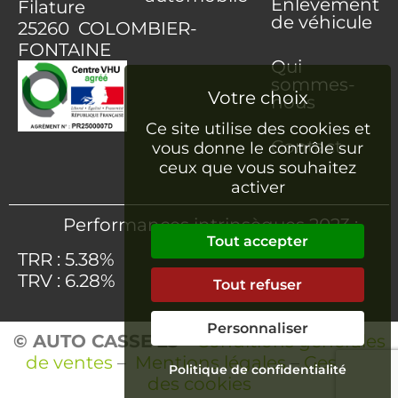
Enlèvement
Filature
de véhicule
25260 COLOMBIER-
FONTAINE
Qui
sommes-
nous
Ce site utilise des cookies et
Contact
vous donne le contrôle sur
ceux que vous souhaitez
activer
Performances intrinsèques 2023 :
Tout accepter
TRR : 5.38%
TRV : 6.28%
Tout refuser
Personnaliser
© AUTO CASSE 25
–
Conditions générales
de ventes
–
Mentions légales
–
Gestion
Politique de confidentialité
des cookies