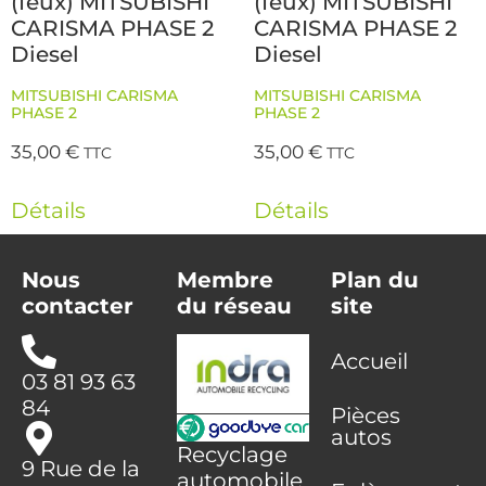
(feux) MITSUBISHI
(feux) MITSUBISHI
CARISMA PHASE 2
CARISMA PHASE 2
Diesel
Diesel
MITSUBISHI CARISMA
MITSUBISHI CARISMA
PHASE 2
PHASE 2
35,00
€
35,00
€
TTC
TTC
Détails
Détails
Nous
Membre
Plan du
contacter
du réseau
site
Accueil
03 81 93 63
84
Pièces
autos
Recyclage
9 Rue de la
automobile