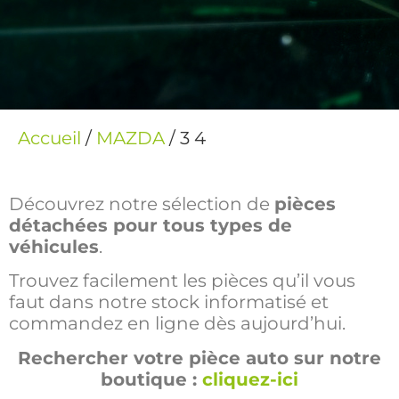
Accueil
/
MAZDA
/ 3 4
Découvrez notre sélection de
pièces
détachées pour tous types de
véhicules
.
Trouvez facilement les pièces qu’il vous
faut dans notre stock informatisé et
commandez en ligne dès aujourd’hui.
Rechercher votre pièce auto sur notre
boutique :
cliquez-ici