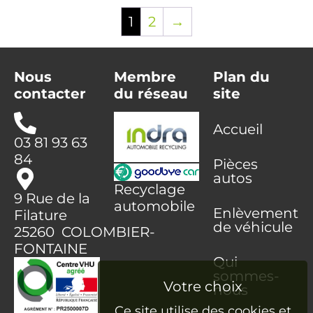
1
2
→
Nous
Membre
Plan du
contacter
du réseau
site
Accueil
03 81 93 63
84
Pièces
autos
Recyclage
9 Rue de la
automobile
Enlèvement
Filature
de véhicule
25260 COLOMBIER-
FONTAINE
Qui
sommes-
nous
Ce site utilise des cookies et