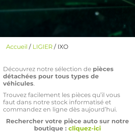
Accueil
/
LIGIER
/ IXO
Découvrez notre sélection de
pièces
détachées pour tous types de
véhicules
.
Trouvez facilement les pièces qu’il vous
faut dans notre stock informatisé et
commandez en ligne dès aujourd’hui.
Rechercher votre pièce auto sur notre
boutique :
cliquez-ici