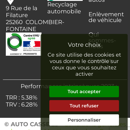
Recyclage
9 Rue de la
automobile
Enlèvement
Filature
de véhicule
25260 COLOMBIER-
FONTAINE
Qui
sommes-
nous
Ce site utilise des cookies et
Contact
vous donne le contrôle sur
ceux que vous souhaitez
activer
Performances intrinsèques 2023 :
Tout accepter
TRR : 5.38%
TRV : 6.28%
Tout refuser
Personnaliser
© AUTO CASSE 25
–
Conditions générales