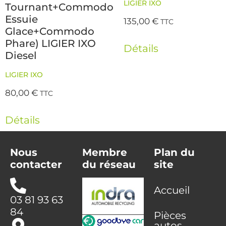
LIGIER IXO
Tournant+Commodo
Essuie
135,00
€
TTC
Glace+Commodo
Phare) LIGIER IXO
Détails
Diesel
LIGIER IXO
80,00
€
TTC
Détails
Nous
Membre
Plan du
contacter
du réseau
site
Accueil
03 81 93 63
84
Pièces
autos