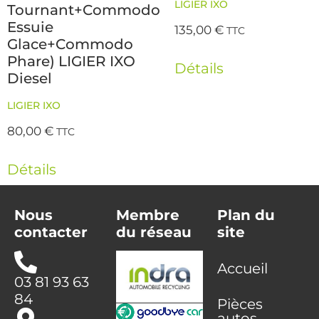
LIGIER IXO
Tournant+Commodo
Essuie
135,00
€
TTC
Glace+Commodo
Phare) LIGIER IXO
Détails
Diesel
LIGIER IXO
80,00
€
TTC
Détails
Nous
Membre
Plan du
contacter
du réseau
site
Accueil
03 81 93 63
84
Pièces
autos