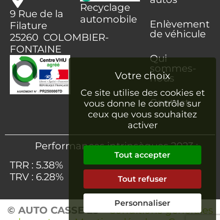
Recyclage
9 Rue de la
automobile
Enlèvement
Filature
de véhicule
25260 COLOMBIER-
FONTAINE
Qui
sommes-
nous
Ce site utilise des cookies et
Contact
vous donne le contrôle sur
ceux que vous souhaitez
activer
Performances intrinsèques 2023 :
Tout accepter
TRR : 5.38%
TRV : 6.28%
Tout refuser
Personnaliser
© AUTO CASSE 25
–
Conditions générales