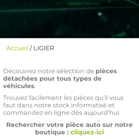
Accueil
/ LIGIER
Découvrez notre sélection de
pièces
détachées pour tous types de
véhicules
.
Trouvez facilement les pièces qu’il vous
faut dans notre stock informatisé et
commandez en ligne dès aujourd’hui.
Rechercher votre pièce auto sur notre
boutique :
cliquez-ici