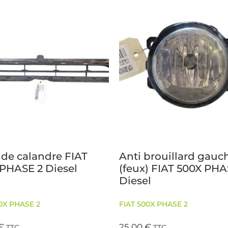
e de calandre FIAT
Anti brouillard gauc
PHASE 2 Diesel
(feux) FIAT 500X PHA
Diesel
0X PHASE 2
FIAT 500X PHASE 2
€
25,00
€
TTC
TTC