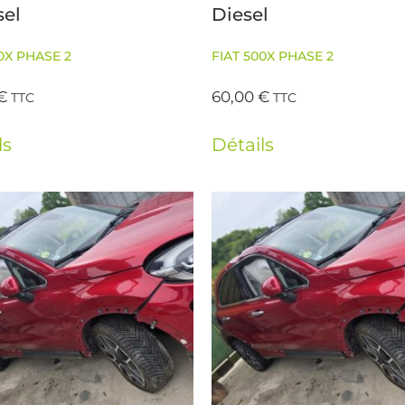
sel
Diesel
0X PHASE 2
FIAT 500X PHASE 2
€
60,00
€
TTC
TTC
ls
Détails