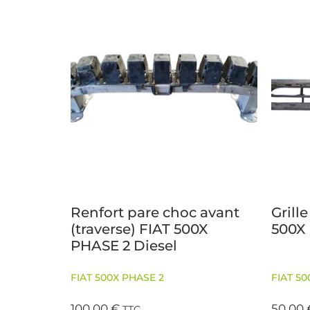
Renfort pare choc avant
Grill
(traverse) FIAT 500X
500X 
PHASE 2 Diesel
FIAT 500X PHASE 2
FIAT 50
100,00
€
50,00
TTC