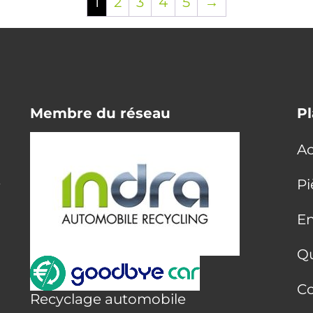
1
2
3
4
5
→
Membre du réseau
Pl
Ac
E
Pi
En
Q
Co
Recyclage automobile