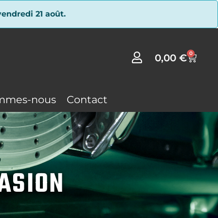
endredi 21 août.
0
0,00
€
mmes-nous
Contact
CASION