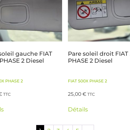
soleil gauche FIAT
Pare soleil droit FIAT
PHASE 2 Diesel
PHASE 2 Diesel
0X PHASE 2
FIAT 500X PHASE 2
€
25,00
€
TTC
TTC
ls
Détails