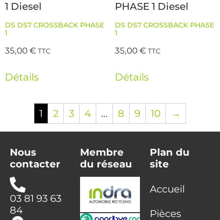
1 Diesel
PHASE 1 Diesel
DS DS7 CROSSBACK PHASE
DS DS7 CROSSBACK PHASE
1
1
35,00
€
35,00
€
TTC
TTC
Détails
Détails
1
2
3
4
…
8
9
10
→
Nous
Membre
Plan du
contacter
du réseau
site
Accueil
03 81 93 63
84
Pièces