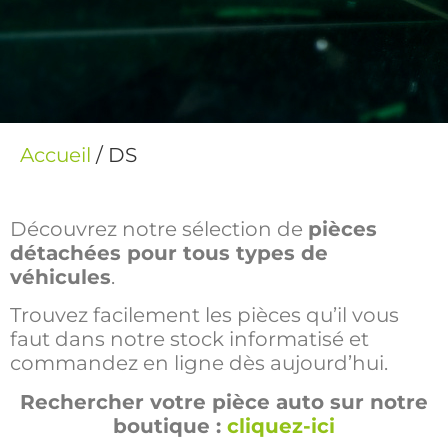
Accueil
/ DS
Découvrez notre sélection de
pièces
détachées pour tous types de
véhicules
.
Trouvez facilement les pièces qu’il vous
faut dans notre stock informatisé et
commandez en ligne dès aujourd’hui.
Rechercher votre pièce auto sur notre
boutique :
cliquez-ici