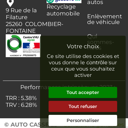
autos
Recyclage
9 Rue de la
automobile
Enlèvement
Filature
de véhicule
25260 COLOMBIER-
FONTAINE
Qui
sommes-
nous
Ce site utilise des cookies et
Contact
vous donne le contrôle sur
ceux que vous souhaitez
activer
Performances intrinsèques 2023 :
Tout accepter
TRR : 5.38%
TRV : 6.28%
Tout refuser
Personnaliser
© AUTO CASSE 25
–
Conditions générales