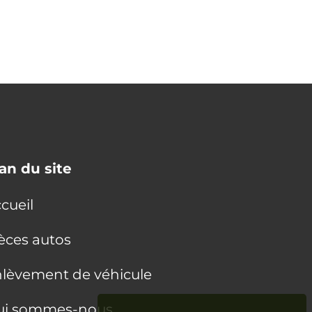
an du site
cueil
èces autos
lèvement de véhicule
ui sommes-nous