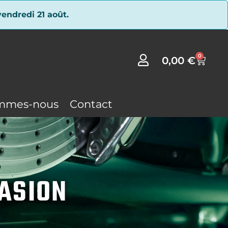
endredi 21 août.
0
0,00
€
mmes-nous
Contact
CASION