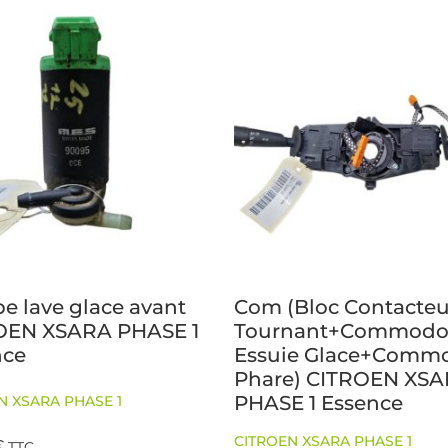
 lave glace avant
Com (Bloc Contacteu
OEN XSARA PHASE 1
Tournant+Commod
nce
Essuie Glace+Comm
Phare) CITROEN XS
PHASE 1 Essence
N XSARA PHASE 1
CITROEN XSARA PHASE 1
€
TTC