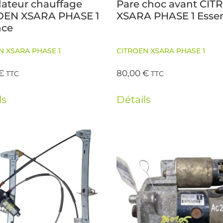
lateur chauffage
Pare choc avant CI
OEN XSARA PHASE 1
XSARA PHASE 1 Esse
nce
N XSARA PHASE 1
CITROEN XSARA PHASE 1
€
80,00
€
TTC
TTC
ls
Détails