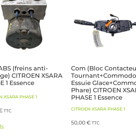
ABS (freins anti-
Com (Bloc Contacteu
age) CITROEN XSARA
Tournant+Commod
E 1 Essence
Essuie Glace+Comm
Phare) CITROEN XS
PHASE 1 Essence
N XSARA PHASE 1
CITROEN XSARA PHASE 1
€
TTC
50,00
€
TTC
ls