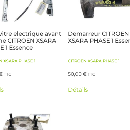
vitre electrique avant
Demarreur CITROEN
he CITROEN XSARA
XSARA PHASE 1 Esse
E 1 Essence
N XSARA PHASE 1
CITROEN XSARA PHASE 1
€
50,00
€
TTC
TTC
ls
Détails