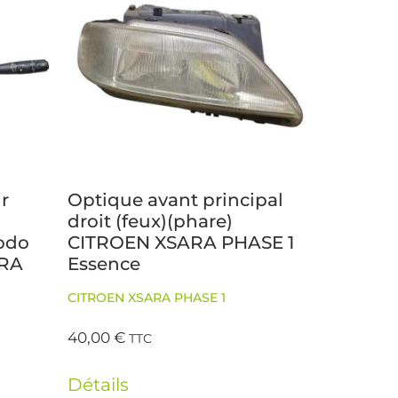
r
Optique avant principal
o
droit (feux)(phare)
odo
CITROEN XSARA PHASE 1
ARA
Essence
CITROEN XSARA PHASE 1
40,00
€
TTC
Détails