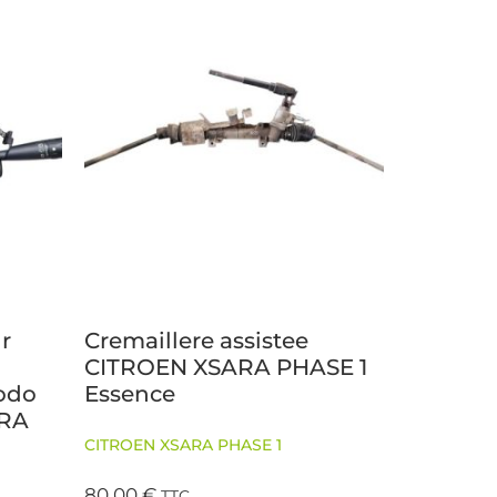
r
Cremaillere assistee
o
CITROEN XSARA PHASE 1
odo
Essence
ARA
CITROEN XSARA PHASE 1
80,00
€
TTC