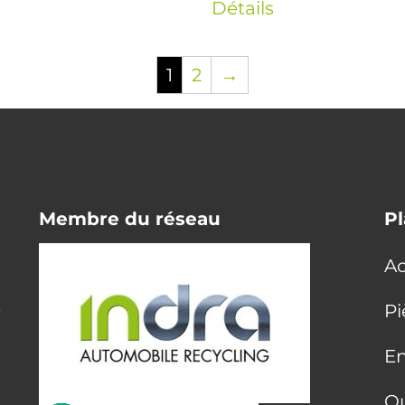
Détails
1
2
→
Membre du réseau
Pl
Ac
E
Pi
En
Q