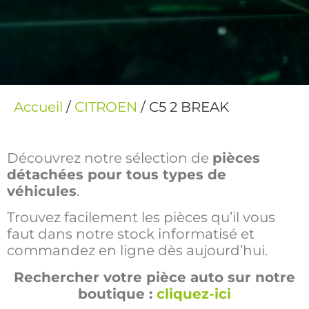
Accueil
/
CITROEN
/ C5 2 BREAK
Découvrez notre sélection de
pièces
détachées pour tous types de
véhicules
.
Trouvez facilement les pièces qu’il vous
faut dans notre stock informatisé et
commandez en ligne dès aujourd’hui.
Rechercher votre pièce auto sur notre
boutique :
cliquez-ici