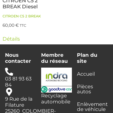
CITROEN C5 2
BREAK Diesel
CITROEN C5 2 BREAK
60,00
€
TTC
Détails
Nous
Membre
Plan du
contacter
du réseau
site
Accueil
03 81 93 63
84
Pièces
autos
Recyclage
9 Rue de la
automobile
Enlèvement
Filature
de véhicule
25260 COLOMBIER-