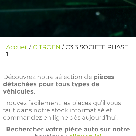
Accueil
/
CITROEN
/ C3 3 SOCIETE PHASE
1
Découvrez notre sélection de
pièces
détachées pour tous types de
véhicules
.
Trouvez facilement les pièces qu’il vous
faut dans notre stock informatisé et
commandez en ligne dès aujourd’hui.
Rechercher votre pièce auto sur notre