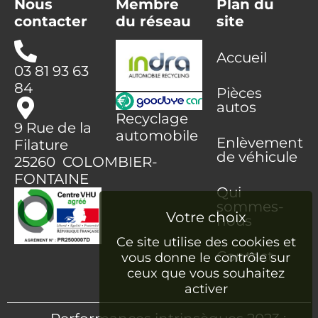
Nous
Membre
Plan du
contacter
du réseau
site
Accueil
03 81 93 63
84
Pièces
autos
Recyclage
9 Rue de la
automobile
Enlèvement
Filature
de véhicule
25260 COLOMBIER-
FONTAINE
Qui
sommes-
nous
Ce site utilise des cookies et
Contact
vous donne le contrôle sur
ceux que vous souhaitez
activer