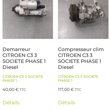
Demarreur
Compresseur clim
CITROEN C3 3
CITROEN C3 3
SOCIETE PHASE 1
SOCIETE PHASE 1
Diesel
Diesel
CITROEN C3 3 SOCIETE
CITROEN C3 3 SOCIETE
PHASE 1
PHASE 1
40,00
€
117,00
€
TTC
TTC
Détails
Détails