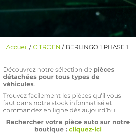
Accueil
/
CITROEN
/ BERLINGO 1 PHASE 1
Découvrez notre sélection de
pièces
détachées pour tous types de
véhicules
.
Trouvez facilement les pièces qu’il vous
faut dans notre stock informatisé et
commandez en ligne dès aujourd’hui.
Rechercher votre pièce auto sur notre
boutique :
cliquez-ici