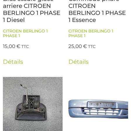
arriere CITROEN
CITROEN
BERLINGO 1 PHASE
BERLINGO 1 PHASE
1 Diesel
1 Essence
CITROEN BERLINGO 1
CITROEN BERLINGO 1
PHASE 1
PHASE 1
15,00
€
25,00
€
TTC
TTC
Détails
Détails