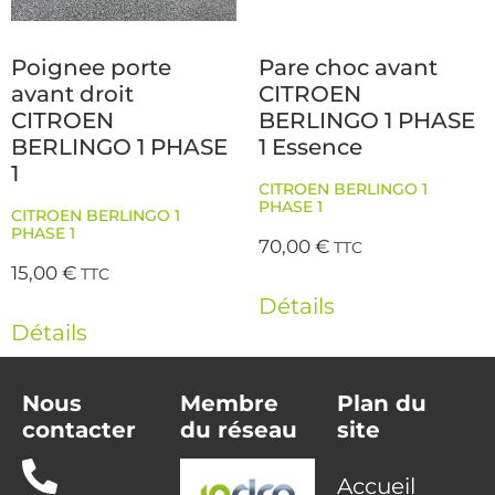
Poignee porte
Pare choc avant
avant droit
CITROEN
CITROEN
BERLINGO 1 PHASE
BERLINGO 1 PHASE
1 Essence
1
CITROEN BERLINGO 1
PHASE 1
CITROEN BERLINGO 1
PHASE 1
70,00
€
TTC
15,00
€
TTC
Détails
Détails
Nous
Membre
Plan du
contacter
du réseau
site
Accueil