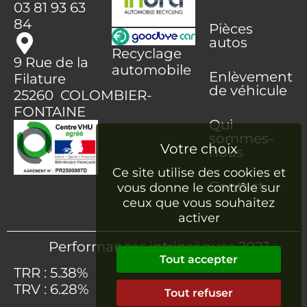
03 81 93 63
84
Pièces
autos
Recyclage
9 Rue de la
automobile
Enlèvement
Filature
de véhicule
25260 COLOMBIER-
FONTAINE
Qui
sommes-
nous
Ce site utilise des cookies et
Contact
vous donne le contrôle sur
ceux que vous souhaitez
activer
Performances intrinsèques 2023 :
Tout accepter
TRR : 5.38%
TRV : 6.28%
Tout refuser